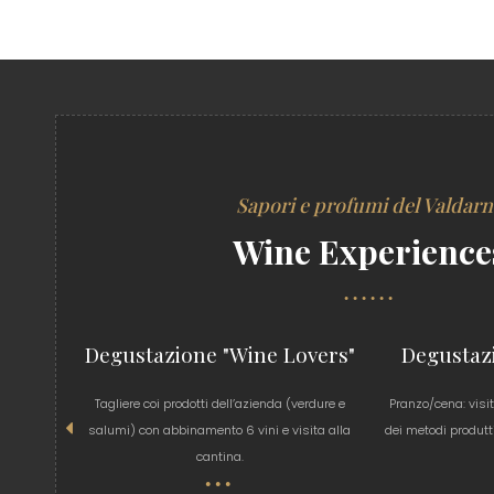
Sapori e profumi del Valdar
Wine Experience
Degustazione "Wine Lovers"
Degustaz
 la nostra
Tagliere coi prodotti dell’azienda (verdure e
Pranzo/cena: visi
ettore e
salumi) con abbinamento 6 vini e visita alla
dei metodi produtt
one)…
cantina.