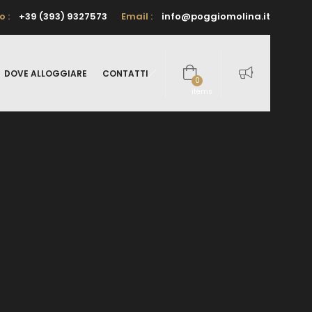
o :
+39 (393) 9327573
Email :
info@poggiomolina.it
DOVE ALLOGGIARE
CONTATTI
0
items