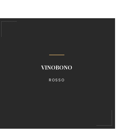
L’anima del Sangiovese nella sua forma più vera
VINOBONO
ROSSO
Acquista ora